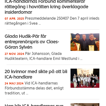
ICA-handlarnas Förbund kommenterar
rättegång i hovrätten kring överklagade
insiderdomar
Pressmeddelande 250407 Den 7 april inleds
07 APR. 2025
rättegången i Svea ...
Glada Hudik-Pär får
entreprenörspris av Claes-
Göran Sylvén
Pär Johansson, Glada
27 NOV. 2024
Hudikteatern, ICA-handlare Emil Westlund i ...
20 kvinnor med sikte på att bli
ICA-handlare
Vid ICA-handlarnas
24 MAJ 2024
Förbundsstämma delas det, enligt
tradition, ut ...
Han blir ICA-handlarnas nya