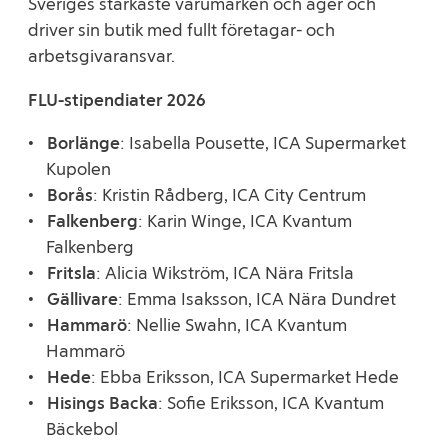
Sveriges starkaste varumärken och äger och
driver sin butik med fullt företagar- och
arbetsgivaransvar.
FLU-stipendiater 2026
Borlänge
: Isabella Pousette, ICA Supermarket
Kupolen
Borås
: Kristin Rådberg, ICA City Centrum
Falkenberg
: Karin Winge, ICA Kvantum
Falkenberg
Fritsla
: Alicia Wikström, ICA Nära Fritsla
Gällivare
: Emma Isaksson, ICA Nära Dundret
Hammarö
: Nellie Swahn, ICA Kvantum
Hammarö
Hede
: Ebba Eriksson, ICA Supermarket Hede
Hisings Backa
: Sofie Eriksson, ICA Kvantum
Bäckebol