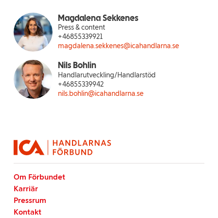
Magdalena Sekkenes
Press & content
+46855339921
magdalena.sekkenes@icahandlarna.se
Nils Bohlin
Handlarutveckling/Handlarstöd
+46855339942
nils.bohlin@icahandlarna.se
Om Förbundet
Karriär
Pressrum
Kontakt