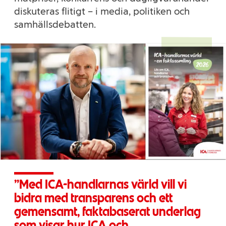
diskuteras flitigt – i media, politiken och
samhällsdebatten.
Med ICA-handlarnas värld vill vi
bidra med transparens och ett
gemensamt, faktabaserat underlag
som visar hur ICA och